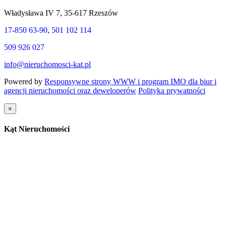
Władysława IV 7, 35-617 Rzeszów
17-850 63-90
,
501 102 114
509 926 027
info@nieruchomosci-kat.pl
Powered by
Responsywne strony WWW i program IMO dla biur i
agencji nieruchomości oraz deweloperów
Polityka prywatności
×
Kąt Nieruchomości