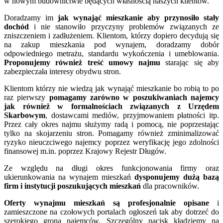
w nowym budownictwie będących własnością naszych klientów.
Doradzamy im
jak wynająć mieszkanie aby przynosiło stały
dochód
i nie stanowiło przyczyny problemów związanych ze
zniszczeniem i zadłużeniem. Klientom, którzy dopiero decydują się
na zakup mieszkania pod wynajem, doradzamy dobór
odpowiedniego metrażu, standardu wykończenia i umeblowania.
Proponujemy również treść umowy najmu
starając się aby
zabezpieczała interesy obydwu stron.
Klientom którzy nie wiedzą jak wynająć mieszkanie bo robią to po
raz pierwszy
pomagamy zarówno w poszukiwaniach najemcy
jak również w formalnościach związanych z Urzędem
Skarbowym
, dostawcami mediów, przyjmowaniem płatności itp.
Przez cały okres najmu służymy radą i pomocą, nie poprzestając
tylko na skojarzeniu stron. Pomagamy również zminimalizować
ryzyko nieuczciwego najemcy poprzez weryfikację jego zdolności
finansowej m.in. poprzez Krajowy Rejestr Długów.
Ze względu na długi okres funkcjonowania firmy oraz
ukierunkowania na wynajem mieszkań
dysponujemy dużą bazą
firm i instytucji poszukujących mieszkań
dla pracowników.
Oferty wynajmu mieszkań są profesjonalnie opisane
i
zamieszczone na czołowych portalach ogłoszeń tak aby dotrzeć do
szerokiego grona najemców. Szczególny nacisk kładziemy na